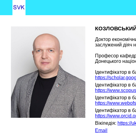
КОЗЛОВСЬКИ
Доктор економічн
заслужений діяч на
Професор кафедри
Донецького націон
Ідентифікатор в ба
https://scholar.go
Ідентифікатор в б
https://www.scopu
Ідентифікатор в б
https://www.webof
Ідентифікатор в б
https://www.orcid
Вікіпедія:
https:/
Email