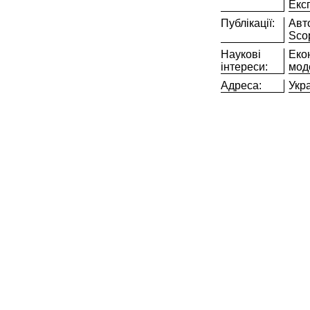
Екс
Публікації:
Авт
Scop
Наукові
Еко
інтереси:
мод
Адреса:
Укра