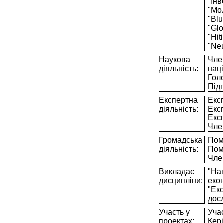
"Інв
"Мол
"Blu
"Glo
"Hit
"Neu
Наукова
Чле
діяльність:
наці
Голо
Підг
Експертна
Експ
діяльність:
Експ
Експ
Член
Громадська
Помі
діяльність:
Помі
Член
Викладає
"На
дисципліни:
екон
"Ек
дос
Участь у
Учас
проектах:
Кер