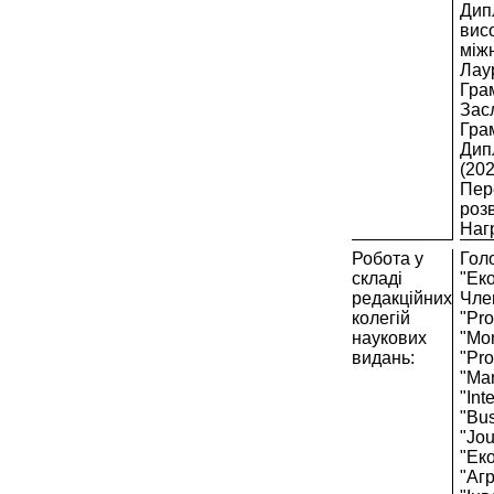
Дипл
вис
міжн
Лау
Гра
Засл
Грам
Дип
(202
Пер
розв
Нагр
Робота у
Гол
складі
"Еко
редакційних
Чле
колегій
"Pro
наукових
"Mon
видань:
"Pro
"Man
"Int
"Bu
"Jou
"Еко
"Агр