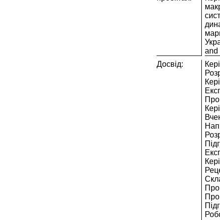
мак
сис
дин
мар
Укра
and 
Досвід:
Кері
Роз
Кер
Екс
Про
Кері
Вчен
Нап
Роз
Під
Експ
Кер
Реце
Скл
Про
Про
Підг
Роб