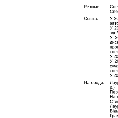
Резюме:
Спе
Спец
Освіта:
У 2
авто
У 2
здо
У 2
дис
прог
спе
У 2
У 2
суч
спе
У 2
Нагороди:
Лау
р.).
Пер
Наг
Стип
Лаур
Відм
Грам